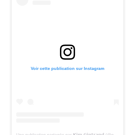
Voir cette publication sur Instagram
Une publication partagée par 𝗞𝗶𝗺 𝗚𝗶𝗻𝘁𝗿𝗮𝗻𝗱 (@gravel_kim)