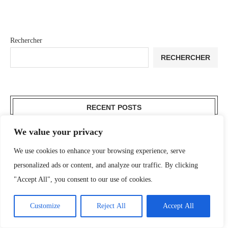
Rechercher
RECHERCHER
RECENT POSTS
We value your privacy
La Route des Grandes Alpes en 5
jours : notre itinéraire et conseils
We use cookies to enhance your browsing experience, serve
4 juillet 2026
personalized ads or content, and analyze our traffic. By clicking
"Accept All", you consent to our use of cookies.
Défi 3200m: Rouler jusqu’au point le
Customize
Reject All
Accept All
plus haut de France en gravel
28 novembre 2025