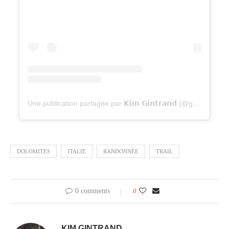
Une publication partagée par 𝗞𝗶𝗺 𝗚𝗶𝗻𝘁𝗿𝗮𝗻𝗱 (@gravel_kim)
DOLOMITES
ITALIE
RANDONNÉE
TRAIL
0 comments
0
KIM GINTRAND