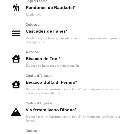
Lago di Landro
Randonée de Rautkofel*
Randonnée
Dobbiaco
Cascades de Fanes*
Randonnée, via ferrata, cascade, rivière... un espace naturel reposant
et magnifique
Auronzo
Bivacco de Toni*
Bivouac en hutte rouge, peut accueillir
Cortina d'Ampezzo
Bivacco Buffa di Perrero*
Bivouac insolite construit dans le flan d'une montagne, accès par la
via ferrata Ivano Dibona
Cortina d'Ampezzo
Via ferrata Ivano Dibona*
Bivouac insolite construit dans le flan d'une montagne, accès par via
ferrata.
Dobbiaco