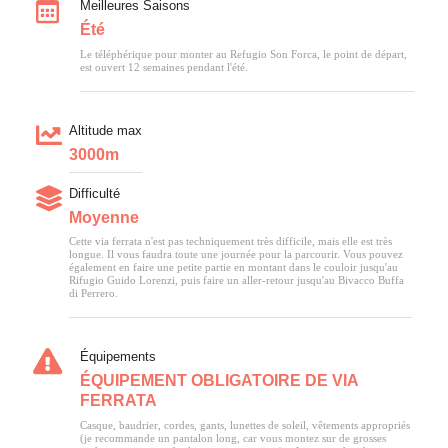
Meilleures Saisons
Été
Le téléphérique pour monter au Refugio Son Forca, le point de départ,
est ouvert 12 semaines pendant l'été.
Altitude max
3000m
Difficulté
Moyenne
Cette via ferrata n'est pas techniquement très difficile, mais elle est très
longue. Il vous faudra toute une journée pour la parcourir. Vous pouvez
également en faire une petite partie en montant dans le couloir jusqu'au
Rifugio Guido Lorenzi, puis faire un aller-retour jusqu'au Bivacco Buffa
di Perrero.
Équipements
ÉQUIPEMENT OBLIGATOIRE DE VIA
FERRATA
Casque, baudrier, cordes, gants, lunettes de soleil, vêtements appropriés
(je recommande un pantalon long, car vous montez sur de grosses