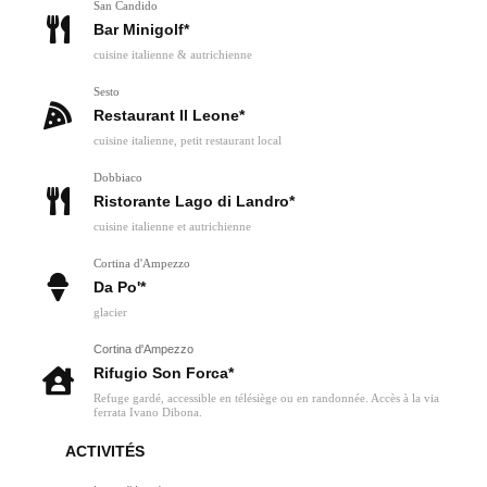
San Candido
Bar Minigolf*
cuisine italienne & autrichienne
Sesto
Restaurant Il Leone*
cuisine italienne, petit restaurant local
Dobbiaco
Ristorante Lago di Landro*
cuisine italienne et autrichienne
Cortina d'Ampezzo
Da Po'*
glacier
Cortina d'Ampezzo
Rifugio Son Forca*
Refuge gardé, accessible en télésiège ou en randonnée. Accès à la via
ferrata Ivano Dibona.
ACTIVITÉS