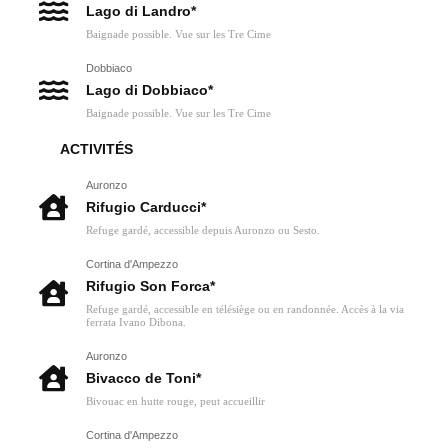
Lago di Landro*
Baignade possible. Vue sur les Tre Cime
Dobbiaco
Lago di Dobbiaco*
Baignade possible. Vue sur les Tre Cime
ACTIVITÉS
Auronzo
Rifugio Carducci*
Refuge gardé, accessible depuis Auronzo ou Sesto.
Cortina d'Ampezzo
Rifugio Son Forca*
Refuge gardé, accessible en télésiège ou en randonnée. Accès à la via
ferrata Ivano Dibona.
Auronzo
Bivacco de Toni*
Bivouac en hutte rouge, peut accueillir
Cortina d'Ampezzo