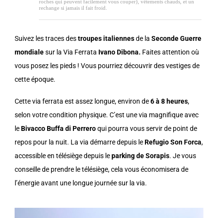
roches qui peuvent facilement vous couper), vêtements chauds, et un
rechange si jamais il fait froid.
Suivez les traces des
troupes italiennes
de la
Seconde Guerre
mondiale
sur la Via Ferrata
Ivano Dibona.
Faites attention où
vous posez les pieds ! Vous pourriez découvrir des vestiges de
cette époque.
Cette via ferrata est assez longue, environ de
6 à 8 heures
,
selon votre condition physique. C’est une via magnifique avec
le
Bivacco Buffa di Perrero
qui pourra vous servir de point de
repos pour la nuit. La via démarre depuis le
Refugio Son Forca
,
accessible en télésiège depuis le
parking de Sorapis
. Je vous
conseille de prendre le télésiège, cela vous économisera de
l’énergie avant une longue journée sur la via.