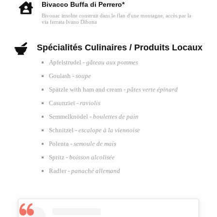
Bivacco Buffa di Perrero*
Bivouac insolite construit dans le flan d'une montagne, accès par la
via ferrata Ivano Dibona
Spécialités Culinaires / Produits Locaux
Apfelstrudel -
gâteau aux pommes
Goulash -
soupe
Spätzle with ham and cream -
pâtes verte épinard
Casunziei -
raviolis
Semmelknödel -
boulettes de pain
Schnitzel
-
escalope à la viennoise
Polenta -
semoule de maïs
Spritz -
boisson alcolisée
Radler -
panaché allemand