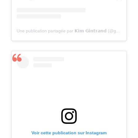
Une publication partagée par 𝗞𝗶𝗺 𝗚𝗶𝗻𝘁𝗿𝗮𝗻𝗱 (@gravel_kim)
Voir cette publication sur Instagram