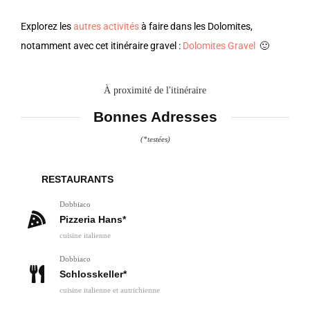
Explorez les
autres activités
à faire dans les Dolomites,
notamment avec cet itinéraire gravel :
Dolomites Gravel
🙂
À proximité de l'itinéraire
Bonnes Adresses
(*testées)
RESTAURANTS
Dobbiaco
Pizzeria Hans*
cuisine italienne
Dobbiaco
Schlosskeller*
cuisine italienne et autrichienne