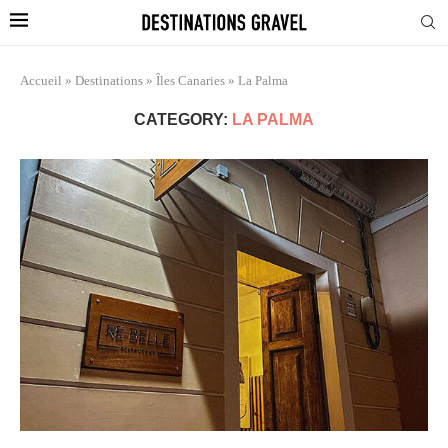
Accueil
»
Destinations
»
Îles Canaries
»
La Palma
CATEGORY:
LA PALMA