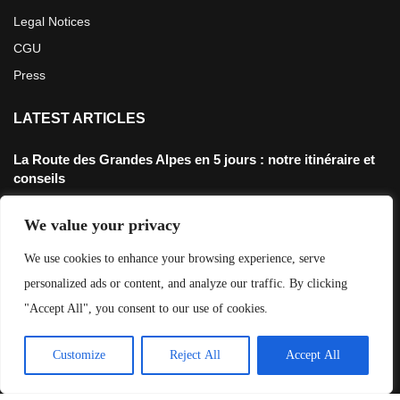
Legal Notices
CGU
Press
LATEST ARTICLES
La Route des Grandes Alpes en 5 jours : notre itinéraire et
conseils
4 juillet 2026
We value your privacy
Défi 3200m: Rouler jusqu’au point le plus haut de France en
We use cookies to enhance your browsing experience, serve
gravel
personalized ads or content, and analyze our traffic. By clicking
28 novembre 2025
"Accept All", you consent to our use of cookies.
The Old Ghost Road: Tout Savoir Sur L’Itinéraire
12 mai 2025
Customize
Reject All
Accept All