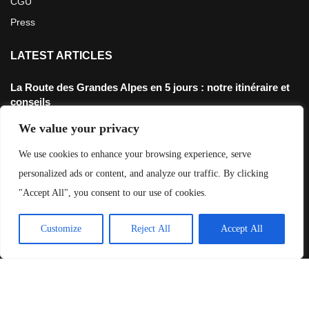
CGU
Press
LATEST ARTICLES
La Route des Grandes Alpes en 5 jours : notre itinéraire et
conseils
4 juillet 2026
We value your privacy
Défi 3200m: Rouler jusqu’au point le plus haut de France en
We use cookies to enhance your browsing experience, serve
gravel
personalized ads or content, and analyze our traffic. By clicking
28 novembre 2025
"Accept All", you consent to our use of cookies.
The Old Ghost Road: Tout Savoir Sur L’Itinéraire
Customize
Reject All
Accept All
12 mai 2025
©2023 / Destinations Gravel
®