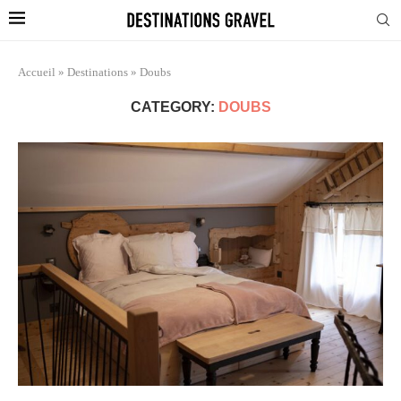
Accueil
»
Destinations
»
Doubs
CATEGORY:
DOUBS