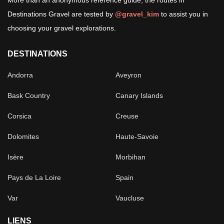
More than an anonymous reference guide, the routes in
Destinations Gravel are tested by
@gravel_kim
to assist you in
choosing your gravel explorations.
DESTINATIONS
Andorra
Aveyron
Bask Country
Canary Islands
Corsica
Creuse
Dolomites
Haute-Savoie
Isère
Morbihan
Pays de La Loire
Spain
Var
Vaucluse
LIENS