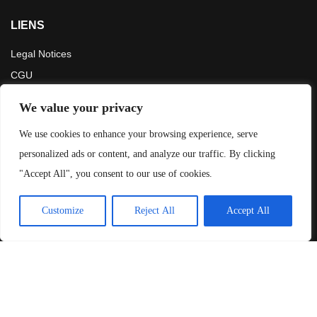
LIENS
Legal Notices
CGU
Press
We value your privacy
LATEST ARTICLES
We use cookies to enhance your browsing experience, serve
personalized ads or content, and analyze our traffic. By clicking
La Route des Grandes Alpes en 5 jours : notre itinéraire et
"Accept All", you consent to our use of cookies.
conseils
4 juillet 2026
Customize
Reject All
Accept All
Défi 3200m: Rouler jusqu’au point le plus haut de France en
gravel
28 novembre 2025
The Old Ghost Road: Tout Savoir Sur L’Itinéraire