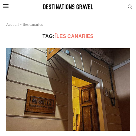
Accueil
»
îles canaries
TAG:
ÎLES CANARIES