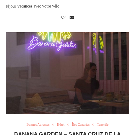
séjour vacances avec votre vélo.
Bonnes Adresses
Hôtel
Îles Canaries
Tenerife
BANANA GARDEN – SANTA CRUZ DE LA