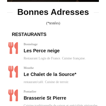
Bonnes Adresses
(*testées)
RESTAURANTS
Bonnétage
Les Perce neige
Restaurant Logis de France. Cuisine française.
Mouthe
Le Chalet de la Source*
restaurant/café. Cuisine de terroir.
Pontarlier
Brasserie St Pierre
Cuisine traditionnelle de saison et spécialités régionales