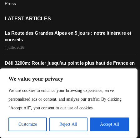
Press
LATEST ARTICLES
La Route des Grandes Alpes en 5 jours : notre itinéraire et
conseils
4 juillet 2026
Défi 3200m: Rouler jusqu’au point le plus haut de France en
gravel
28 novembre 2025
We value your privacy
We use cookies to enhance your browsing experience, serve
The Old Ghost Road: Tout Savoir Sur L’Itinéraire
personalized ads or content, and analyze our traffic. By clicking
12 mai 2025
"Accept All", you consent to our use of cookies.
Customize
Reject All
Accept All
©2023 / Destinations Gravel
®