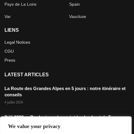
Pays de La Loire
Spain
Var
Vaucluse
LIENS
Legal Notices
CGU
Press
LATEST ARTICLES
La Route des Grandes Alpes en 5 jours : notre itinéraire et
conseils
4 juillet 2026
Défi 3200m: Rouler jusqu’au point le plus haut de France en
gravel
We value your privacy
28 novembre 2025