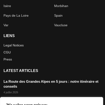
Isère
Morbihan
Pays de La Loire
Spain
Var
Vaucluse
LIENS
Legal Notices
CGU
Press
LATEST ARTICLES
La Route des Grandes Alpes en 5 jours : notre itinéraire et
conseils
4 juillet 2026
Défi 3200m: Rouler jusqu’au point le plus haut de France en
We value your privacy