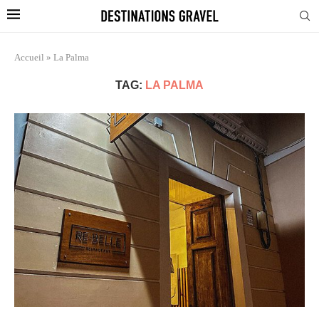
Accueil
»
La Palma
TAG:
LA PALMA