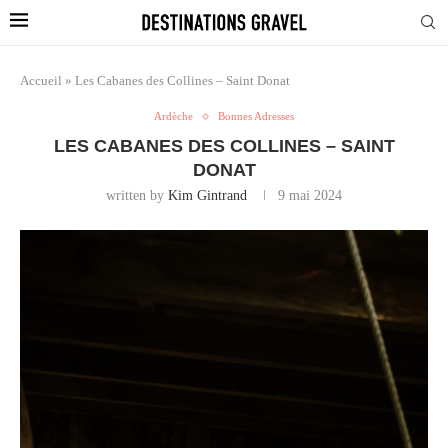
Accueil
»
Les Cabanes des Collines – Saint Donat
Ardèche
Bonnes Adresses
LES CABANES DES COLLINES – SAINT
DONAT
written by
Kim Gintrand
9 mai 2024