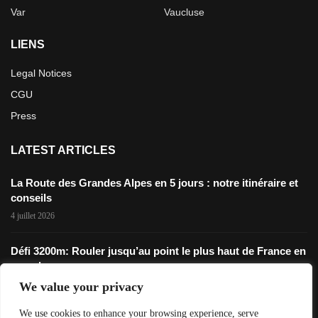
Var
Vaucluse
LIENS
Legal Notices
CGU
Press
LATEST ARTICLES
La Route des Grandes Alpes en 5 jours : notre itinéraire et
conseils
4 juillet 2026
Défi 3200m: Rouler jusqu’au point le plus haut de France en
gravel
28 novembre 2025
We value your privacy
We use cookies to enhance your browsing experience, serve