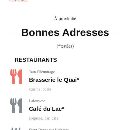
À proximité
Bonnes Adresses
(*testées)
RESTAURANTS
Tain l'Hermitage
Brasserie le Quai*
cuisine locale
Lalouvesc
Café du Lac*
crêperie, bar, café
Saint-Donat-sur-Herbasse