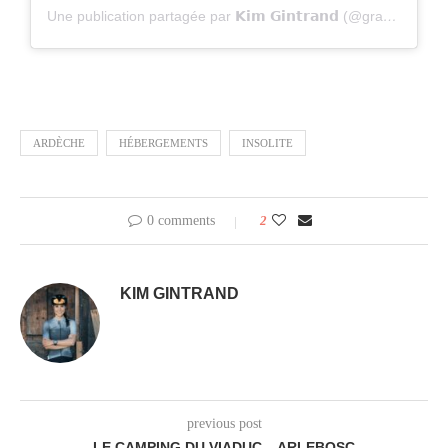
Une publication partagée par 𝗞𝗶𝗺 𝗚𝗶𝗻𝘁𝗿𝗮𝗻𝗱 (@gravel_kim)
ARDÈCHE
HÉBERGEMENTS
INSOLITE
0 comments
2
KIM GINTRAND
previous post
LE CAMPING DU VIADUC – ARLEBOSC