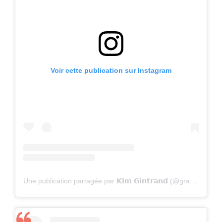
Voir cette publication sur Instagram
Une publication partagée par 𝗞𝗶𝗺 𝗚𝗶𝗻𝘁𝗿𝗮𝗻𝗱 (@gravel_kim)