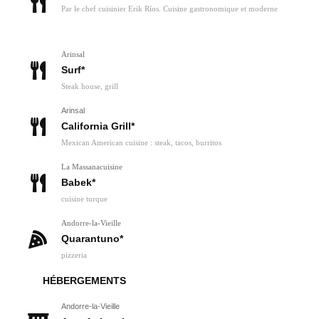
Par le chef cuisinier Erik Ríos. Cuisine gastronomique et moderne
Arinsal
Surf*
Steak house, grill
Arinsal
California Grill*
Mexican American cuisine : steak, tacos, burritos
La Massanacuisine
Babek*
cuisine turque
Andorre-la-Vieille
Quarantuno*
pizzeria
HÉBERGEMENTS
Andorre-la-Vieille