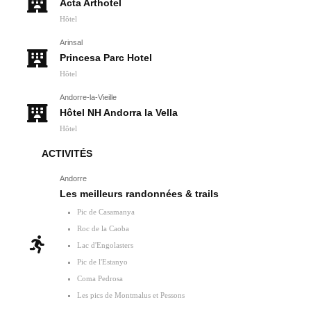
Acta Arthotel
Hôtel
Arinsal
Princesa Parc Hotel
Hôtel
Andorre-la-Vieille
Hôtel NH Andorra la Vella
Hôtel
ACTIVITÉS
Andorre
Les meilleurs randonnées & trails
Pic de Casamanya
Roc de la Caoba
Lac d'Engolasters
Pic de l'Estanyo
Coma Pedrosa
Les pics de Montmalus et Pessons