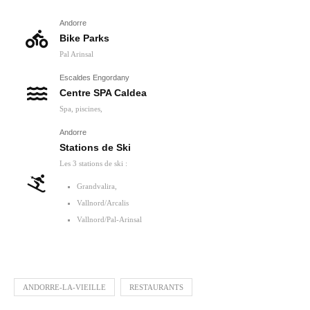
Andorre
Bike Parks
Pal Arinsal
Escaldes Engordany
Centre SPA Caldea
Spa, piscines,
Andorre
Stations de Ski
Les 3 stations de ski :
Grandvalira,
Vallnord/Arcalis
Vallnord/Pal-Arinsal
ANDORRE-LA-VIEILLE
RESTAURANTS