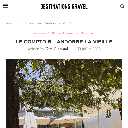
Accueil
»
Le Comptoir – Andorre-la-Vieille
Andorre
Bonnes Adresses
Restaurant
LE COMPTOIR – ANDORRE-LA-VIEILLE
written by
Kim Gintrand
30 juillet 2023