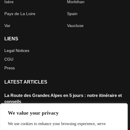
Isère
Morbihan
Pays de La Loire
Spain
Var
Vaucluse
LIENS
Legal Notices
CGU
Press
LATEST ARTICLES
La Route des Grandes Alpes en 5 jours : notre itinéraire et
conseils
4 juillet 2026
We value your privacy
Défi 3200m: Rouler jusqu’au point le plus haut de France en
We use cookies to enhance your browsing experience, serve
gravel