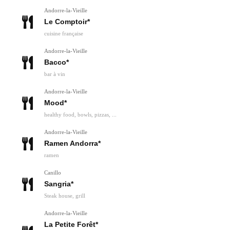
Andorre-la-Vieille
Le Comptoir*
cuisine française
Andorre-la-Vieille
Bacco*
bar à vin
Andorre-la-Vieille
Mood*
healthy food, bowls, pizzas, ...
Andorre-la-Vieille
Ramen Andorra*
ramen
Canillo
Sangria*
Steak house, grill
Andorre-la-Vieille
La Petite Forêt*