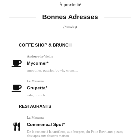
À proximité
Bonnes Adresses
(*testées)
COFFE SHOP & BRUNCH
Andorre-la-Vieille
Mycorner*
smoothies, pastries, bowls, wraps,...
La Massana
Grupetta*
café, brunch
RESTAURANTS
La Massana
Commencal Spot*
De la raclette à la tartiflette, aux burgers, du Poke Bowl aux pizzas,
des tapas aux desserts maison