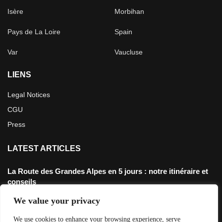
Isère
Morbihan
Pays de La Loire
Spain
Var
Vaucluse
LIENS
Legal Notices
CGU
Press
LATEST ARTICLES
La Route des Grandes Alpes en 5 jours : notre itinéraire et
conseils
4 juillet 2026
We value your privacy
Défi 3200m: Rouler jusqu’au point le plus haut de France en
We use cookies to enhance your browsing experience, serve