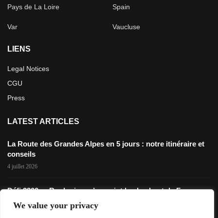
Pays de La Loire
Spain
Var
Vaucluse
LIENS
Legal Notices
CGU
Press
LATEST ARTICLES
La Route des Grandes Alpes en 5 jours : notre itinéraire et
conseils
4 juillet 2026
Défi 3200m: Rouler jusqu’au point le plus haut de France en
gravel
We value your privacy
28 novembre 2025