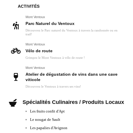
ACTIVITÉS
Mont Ventoux
Parc Naturel du Ventoux
Découvrez le Parc naturel du Ventoux à travers la randonnée ou en
trail!
Mont Ventoux
Vélo de route
Grimpez le Mont Ventoux à vélo de route !
Mont Ventoux
Atelier de dégustation de vins dans une cave
viticole
Découvrez le Ventoux à travers ses vins!
Spécialités Culinaires / Produits Locaux
Les fruits confit d'Apt
Le nougat de Sault
Les papalies d'Avignon