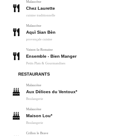
Malaucène
Chez Laurette
cuisine traditionnelle
Malaucène
Aquì Sian Bèn
provençale cuisine
Vaison-la-Romaine
Ensemble - Bien Manger
Petits Plats & Gourmandises
RESTAURANTS
Malaucène
Aux Délices du Ventoux*
Boulangerie
Malaucène
Maison Lou*
Boulangerie
Crillon le Brave