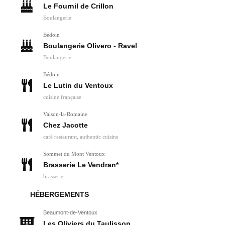
Le Fournil de Crillon
Boulangerie
Bédoin
Boulangerie Olivero - Ravel
Boulangerie
Bédoin
Le Lutin du Ventoux
cuisine française
Vaison-la-Romaine
Chez Jacotte
café restaurant, authentic cuisine
Sommet du Mont Ventoux
Brasserie Le Vendran*
brasserie
HÉBERGEMENTS
Beaumont-de-Ventoux
Les Oliviers du Taulisson