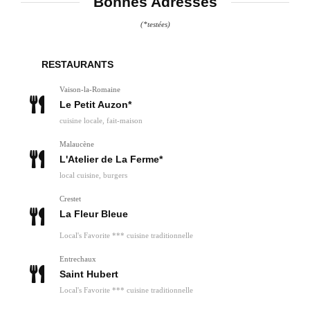
Bonnes Adresses
(*testées)
RESTAURANTS
Vaison-la-Romaine
Le Petit Auzon*
cuisine locale, fait-maison
Malaucène
L'Atelier de La Ferme*
local cuisine, burgers
Crestet
La Fleur Bleue
Local's Favorite *** cuisine traditionnelle
Entrechaux
Saint Hubert
Local's Favorite *** cuisine traditionnelle