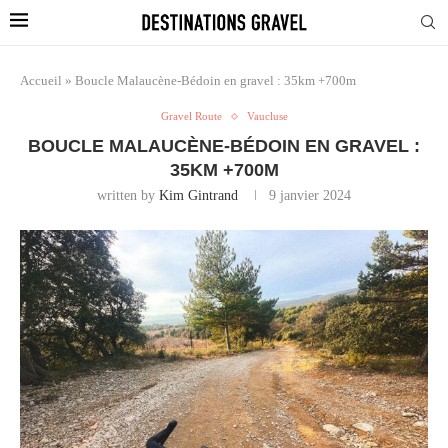
Accueil
»
Boucle Malaucène-Bédoin en gravel : 35km +700m
Gravel Route
Vaucluse
BOUCLE MALAUCÈNE-BÉDOIN EN GRAVEL :
35KM +700M
written by
Kim Gintrand
9 janvier 2024