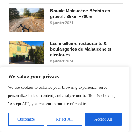
Boucle Malaucène-Bédoin en
gravel : 35km +700m
9 janvier 2024
Les meilleurs restaurants &
boulangeries de Malaucène et
alentours
8 janvier 2024
We value your privacy
We use cookies to enhance your browsing experience, serve
FRANCE
GRAVEL
GRAVEL ROUTE
personalized ads or content, and analyze our traffic. By clicking
ITINÉRAIRE GRAVEL
ITINÉRAIRE VÉLO
VAUCLUSE
"Accept All", you consent to our use of cookies.
Customize
Reject All
Accept All
0 comments
0